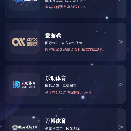
2023年1月9日
（此件公开发布）