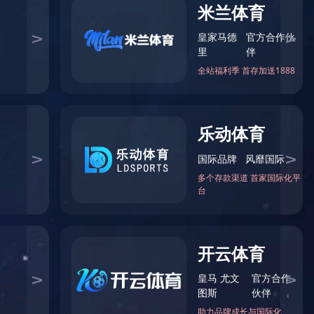
国)一站式服务平台
会员专区
华体会平台-华体会(中国)一站式服务平台
>>
>>