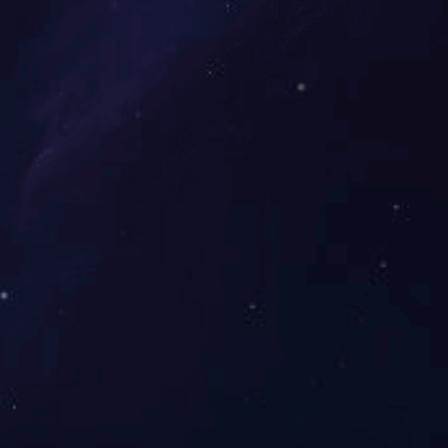
程中，智能总线仪表一直被国外高端
。中科博微智能总线产品
，
助力解决
技术的卡脖子威胁，协同商务伙伴参
大项目竞标，一举拿下首批采购订
历史性突破。
丨沈阳宏远电磁线荣获2021年SMM电磁线
医疗，一个融科技质感和生命温度为一体