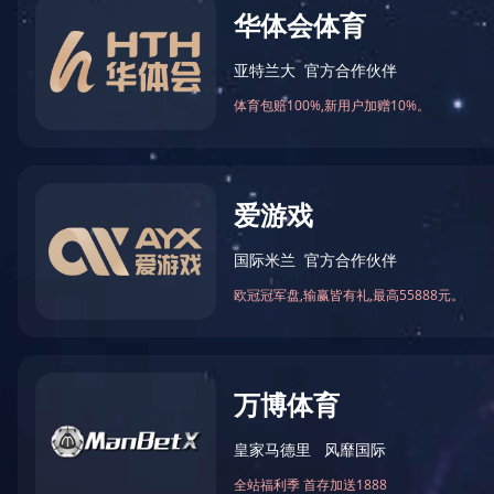
华体会平
会员专区
沈阳中科博
2021-12-31
1、
赋
中科
华体会平台-华体会(中国)一站式服务
作
。
2021