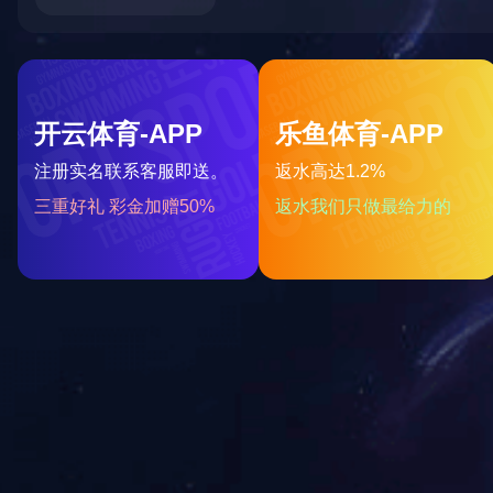
中冶焦耐
>
平台
合作协议
一份云平
>
会员企业
合作，共
行业智能
推进焦化
>
特邀专家
转型升级
>
会员权益
2
、与
202
设备管理
成为华为
年
5
月
，
中
台”通过
HUAWEI
人员还荣获
标志着中
行业认可，
云)+Sa
聚能，打