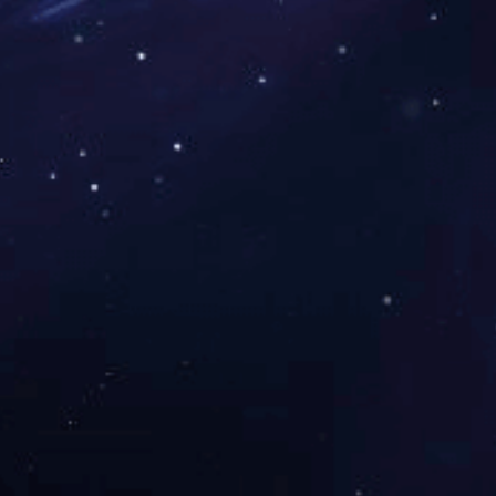
家重大工
品牌占领
国外关键
与国内重
单，赢得
喜报
上一篇：
行业前十强
燕阳
下一篇：
的企业品牌