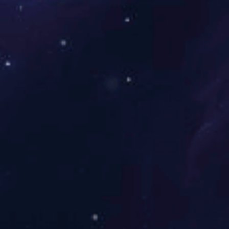
硬的设计理
凝心聚力，
高新技术企
化设备，为
=========
沈阳豪
月，位于东
业从事非标
计、生产及
新松机器人
板式换热机
练掌握电弧
量的焊接设
系和完善的