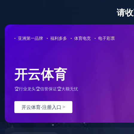
华体会平台
欢迎进入华体会平台-华体会(中国)一站式服务
平台 官方网站！
网站华体会平台-华体
高企发布
供应链
会(中国)一站式服务
平台
会员专区