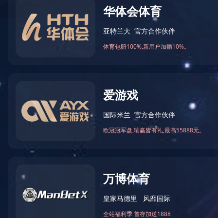
华体会平
会员专区
会员风采 
已交付投
2022-12-19
近日，
华体会平台-华体会(中国)一站式服务
发、设计生