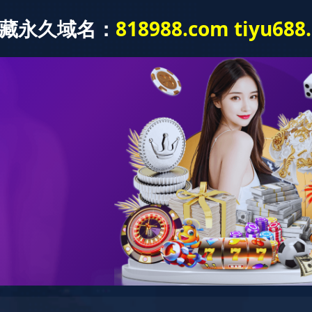
高新服务
会员专区
党建