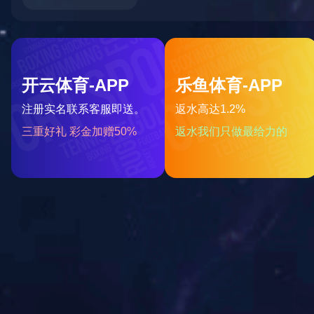
连中远海运
>
平台
该生产线适
>
移上料、定
会员企业
采用伺服控
>
特邀专家
精度，采用
相关方管规
>
会员权益
始切割，配
提高加工效
切割位置，
传感器自动
能控制系统