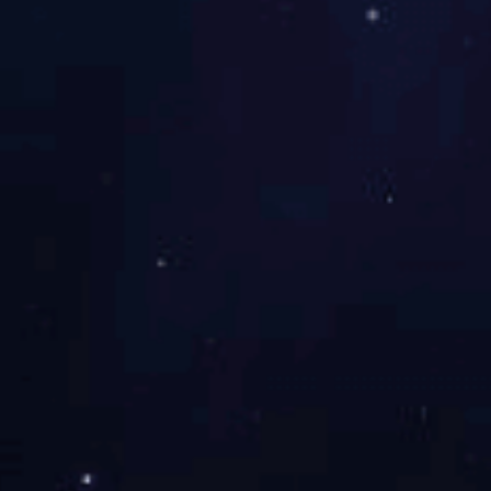
级高新技术
审；并获得
舶、重工、
制冷、电子
公司秉承“
不断追求最
户的满意与
公司常
所、沈阳理
展合作。拥
师1人，中
获得了19
并全部应用