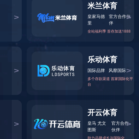
国)一站式服务平台
会员专区
华体会平台-华体会(中国)一站式服务平台
>>
>>