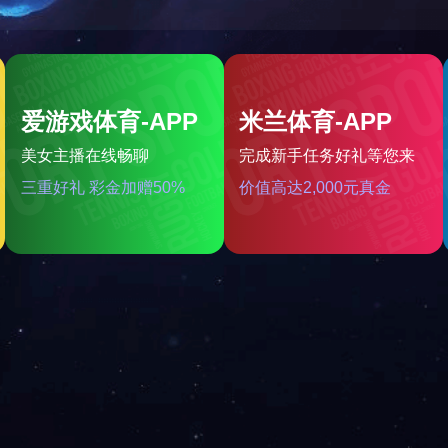
党建
专业委员会
合作交流
关于协会
式服务平台
1号
地图