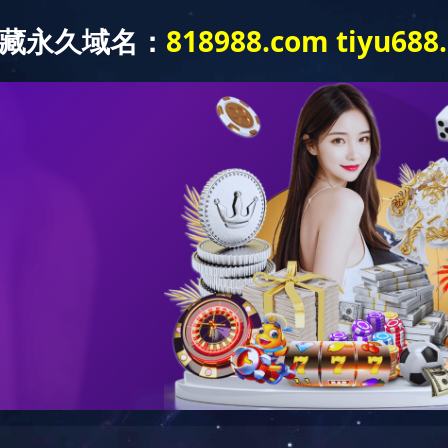
高新服务
会员专区
党建