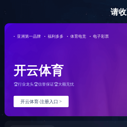
华体会平台
欢迎进入华体会平台-华体会(中国)一站式服务
平台 官方网站！
网站华体会平台-华体
高企发布
供应链
会(中国)一站式服务
平台
专业委员会