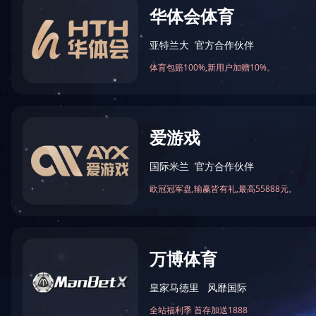
专家委
专业委员会
智能交通
2021-12-28
新一
上一篇：
>
专家委员会
资源
下一篇：