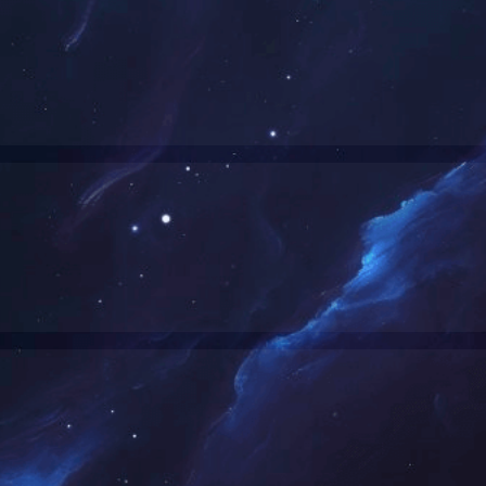
员会
您的位
与智慧城市
7711
代信息技术
与环境