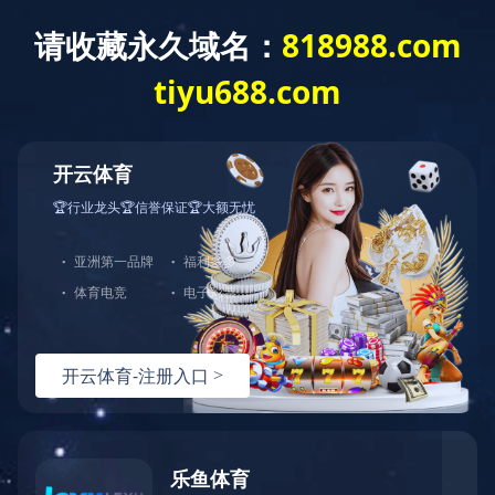
华体会平台
高企发布
您的位置：
华体会平台-华体会(中国)一站式服务平台
>>
高企发布
>>
政策
法规
>>
国家级