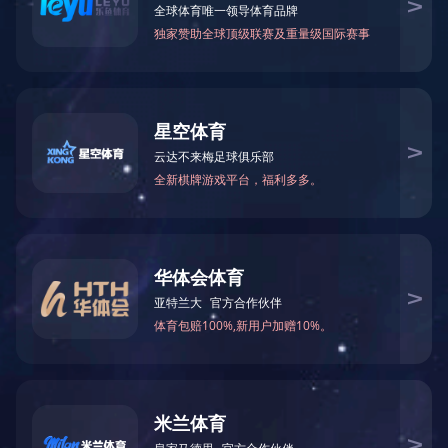
<<
1
>>
1/1
华体会平台-华体会(中国)一站式服务平台
手机：18040200551
电话：024-23652390